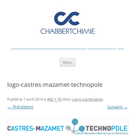
Formulation industrielle & Production de Spécialités Chimiques
Aller
Menu
au
contenu
logo-castres-mazamet-technopole
Publié le
7 avril 2016
à
442 × 76
dans
Liens partenaires
.
← Précédent
Suivant →