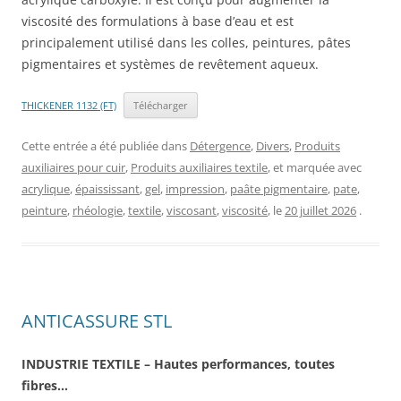
viscosité des formulations à base d’eau et est
principalement utilisé dans les colles, peintures, pâtes
pigmentaires et systèmes de revêtement aqueux.
THICKENER 1132 (FT)
Télécharger
Cette entrée a été publiée dans
Détergence
,
Divers
,
Produits
auxiliaires pour cuir
,
Produits auxiliaires textile
, et marquée avec
acrylique
,
épaississant
,
gel
,
impression
,
paâte pigmentaire
,
pate
,
peinture
,
rhéologie
,
textile
,
viscosant
,
viscosité
, le
20 juillet 2026
.
ANTICASSURE STL
INDUSTRIE TEXTILE – Hautes performances, toutes
fibres…