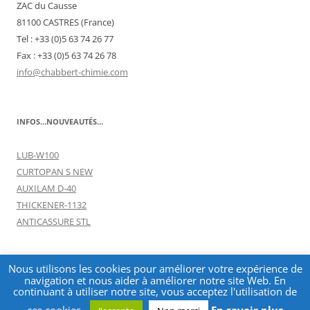
ZAC du Causse
81100 CASTRES (France)
Tel : +33 (0)5 63 74 26 77
Fax : +33 (0)5 63 74 26 78
info@chabbert-chimie.com
INFOS…NOUVEAUTÉS…
LUB-W100
CURTOPAN S NEW
AUXILAM D-40
THICKENER-1132
ANTICASSURE STL
Nous utilisons les cookies pour améliorer votre expérience de
navigation et nous aider à améliorer notre site Web. En
continuant à utiliser notre site, vous acceptez l'utilisation de
Tous droits réservés : CHABBERT CHIMIE