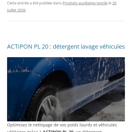
Cette entrée a été publiée dans
Produits auxiliaires textile
le
20
juillet 2026
.
ACTIPON PL 20 : détergent lavage véhicules
Optimisez le nettoyage de vos poids lourds et véhicules
utilitaires grâce à
ACTIPON PL 20
, un détergent