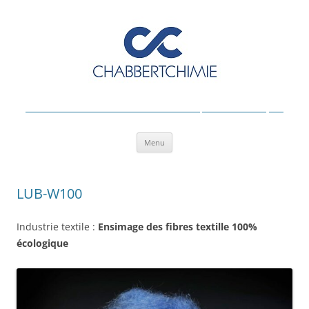
Formulation industrielle & Production de Spécialités Chimiques
Aller
Menu
au
contenu
LUB-W100
Industrie textile :
Ensimage des fibres textille 100%
écologique