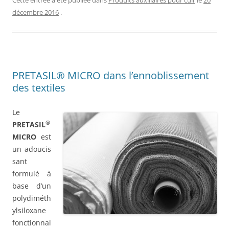
Cette entrée a été publiée dans
Produits auxiliaires pour cuir
le
20
décembre 2016
.
PRETASIL® MICRO dans l’ennoblissement
des textiles
Le
®
PRETASIL
MICRO
est
un adoucis
sant
formulé à
base d’un
polydiméth
ylsiloxane
fonctionnal