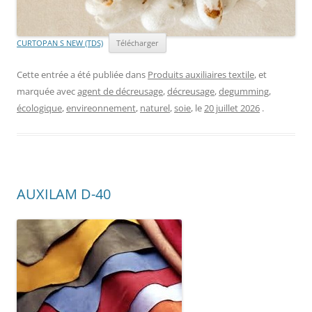
CURTOPAN S NEW (TDS)
Télécharger
Cette entrée a été publiée dans
Produits auxiliaires textile
, et
marquée avec
agent de décreusage
,
décreusage
,
degumming
,
écologique
,
envireonnement
,
naturel
,
soie
, le
20 juillet 2026
.
AUXILAM D-40