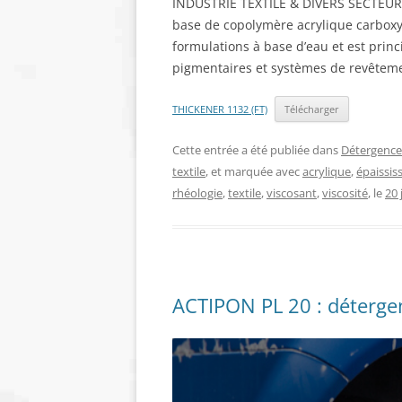
INDUSTRIE TEXTILE & DIVERS SECTEURS
base de copolymère acrylique carboxyl
formulations à base d’eau et est princ
pigmentaires et systèmes de revêtem
THICKENER 1132 (FT)
Télécharger
Cette entrée a été publiée dans
Détergence
textile
, et marquée avec
acrylique
,
épaissis
rhéologie
,
textile
,
viscosant
,
viscosité
, le
20 
ACTIPON PL 20 : détergen