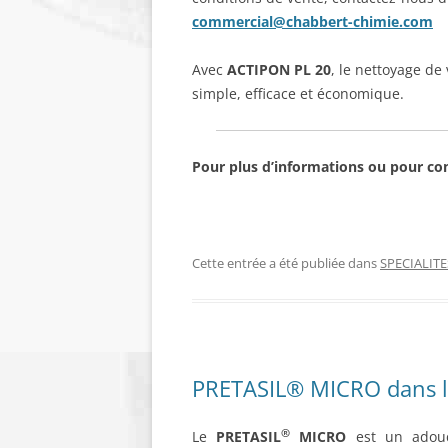
commercial@chabbert-chimie.com
Avec
ACTIPON PL 20
, le nettoyage de
simple, efficace et économique.
Pour plus d’informations ou pour co
Cette entrée a été publiée dans
SPECIALITE
PRETASIL® MICRO dans l’
®
Le
PRETASIL
MICRO
est un adouc