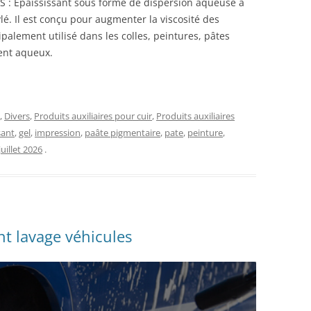
 : Epaississant sous forme de dispersion aqueuse à
é. Il est conçu pour augmenter la viscosité des
ipalement utilisé dans les colles, peintures, pâtes
ent aqueux.
,
Divers
,
Produits auxiliaires pour cuir
,
Produits auxiliaires
sant
,
gel
,
impression
,
paâte pigmentaire
,
pate
,
peinture
,
juillet 2026
.
t lavage véhicules