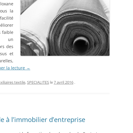
loxane
sous la
cilité
liorer
 faible
 un
ors des
ssus et
relles,
er la lecture
→
iliaires textile
,
SPECIALITES
le
7 avril 2016
.
e à l’immobilier d’entreprise