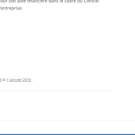
our son aide financière dans le cadre du Contrat
’entreprise.
S
le
1 janvier 2016
.